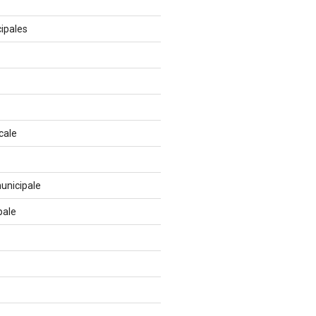
ipales
cale
unicipale
pale