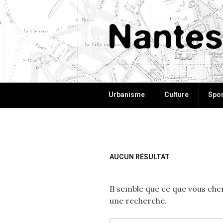
Aller
au
contenu
principal
NANTES+
Plus d'informations, plus d'id
Urbanisme
Culture
Spor
AUCUN RÉSULTAT
Il semble que ce que vous che
une recherche.