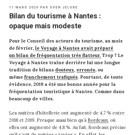
PUBLIÉ
11 MARS 2020
PAR
SVEN JELURE
LE
Bilan du tourisme à Nantes :
opaque mais modeste
Pour le Conseil des acteurs du tourisme, au mois
de février,
le Voyage à Nantes avait préparé
un bilan de fréquentation très flatteur.
Trop ? Le
Voyage à Nantes traîne derrière lui une longue
tradition de bilans
douteux
,
erronés
, ou
même
franchement trafiqués
. Pourtant, de toute
évidence, 2019 a été une bonne année pour la
fréquentation touristique à Nantes. Comme dans
beaucoup de villes.
Les nuitées d’hôtellerie ont augmenté de 4,7 % entre
2018 et 2019. Presque aussi bien qu’à
Bordeaux
, où
elles ont augmenté de 4,8 %. Au fait, Bordeaux précise
qu’il s’agit de nuitées « taxées ». En effet, les