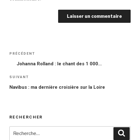
Navigation
PRÉCÉDENT
Article
de
précédent
Johanna Rolland : le chant des 1 000…
l’article
SUIVANT
Article
suivant
Navibus : ma dernière croisière sur la Loire
RECHERCHER
Recherche
Reche
pour