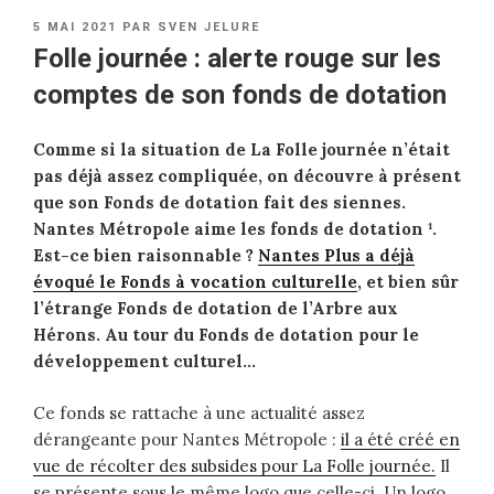
PUBLIÉ
5 MAI 2021
PAR
SVEN JELURE
LE
Folle journée : alerte rouge sur les
comptes de son fonds de dotation
Comme si la situation de La Folle journée n’était
pas déjà assez compliquée, on découvre à présent
que son Fonds de dotation fait des siennes.
Nantes Métropole aime les fonds de dotation ¹.
Est-ce bien raisonnable ?
Nantes Plus a déjà
évoqué le Fonds à vocation culturelle
, et bien sûr
l’étrange Fonds de dotation de l’Arbre aux
Hérons. Au tour du Fonds de dotation pour le
développement culturel…
Ce fonds se rattache à une actualité assez
dérangeante pour Nantes Métropole :
il a été créé en
vue de récolter des subsides pour La Folle journée.
Il
se présente sous le même logo que celle-ci. Un logo