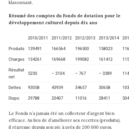
klaxonnant.
Résumé des comptes du Fonds de dotation pour le
développement culturel depuis dix ans
2010/2011
2011/2012
2012/2013
2013/2014
20
Produits
139491
166564
196500
158023
11
Charges
134261
169668
199082
161412
11
Résultat
5230
– 3104
– 767
– 3389
11
net
Dettes
93058
43939
34657
30658
10
Dispo.
29788
20407
11016
28411
50
Le Fonds n’a jamais été un collecteur d’argent bien
efficace. Au lieu de d’améliorer ses recettes (produits),
il régresse depuis son pic à près de 200 000 euros,