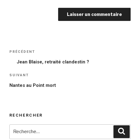
Navigation
PRÉCÉDENT
Article
de
précédent
Jean Blaise, retraité clandestin ?
l’article
SUIVANT
Article
suivant
Nantes au Point mort
RECHERCHER
Recherche
Reche
pour