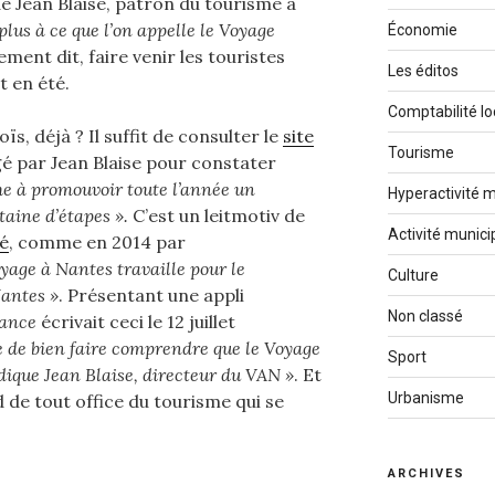
de Jean Blaise, patron du tourisme à
lus à ce que l’on appelle le Voyage
Économie
rement dit, faire venir les touristes
Les éditos
t en été.
Comptabilité lo
ïs, déjà ? Il suffit de consulter le
site
Tourisme
igé par Jean Blaise pour constater
he à promouvoir toute l’année un
Hyperactivité m
aine d’étapes ».
C’est un leitmotiv de
Activité munici
té
, comme en 2014 par
oyage à Nantes travaille pour le
Culture
antes »
. Présentant une appli
Non classé
rance
écrivait ceci le 12 juillet
e de bien faire comprendre que le Voyage
Sport
ndique Jean Blaise, directeur du VAN »
. Et
Urbanisme
d de tout office du tourisme qui se
ARCHIVES