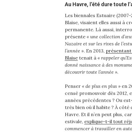
Au Havre, l’été dure toute l
Les biennales Estuaire (2007-
Blaise, visaient elles aussi à 
permanente. Là aussi, inter
présente
« une collection d’œ
Nazaire et sur les rives de l’est
l’année »
. En 2013,
présentant 
Blaise
tenait à
« rappeler qu’E
donné naissance à des monument
découvrir toute l’année ».
Penser
« de plus en plus »
en 20
censé promouvoir dès 2012, e
années précédentes ? Ou est-c
très bien où il habite ? À côté
Havre. Et il n’en peut plus, c
estivale,
explique-t-il tout ré
commencer à travailler en auto