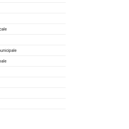
cale
unicipale
pale