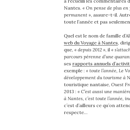
a recueilli les commentaires 
Nantes.
« On pense de plus en p
permanent »
, assure-t-il. Aut
toute l’année et pas seulemen
Quel est le nom de famille d’Alo
web du Voyage à Nantes
, dir
que,
« depuis 2012 »
,
il
« s’attac
parcours pérenne d’une quarant
ses
rapports annuels d’activi
exemple :
« toute l’année, Le V
développement du tourisme à N
touristique nantaise,
Ouest F
2013 :
« C’est aussi une manièr
à Nantes, c’est toute l’année, i
c’est d’ailleurs ce qu’on atten
respecte…