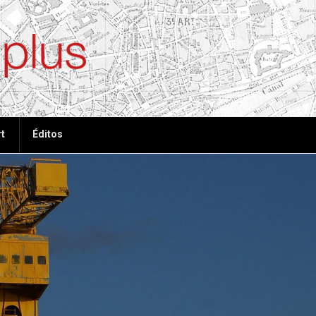
ées, plus de tout
t
Éditos