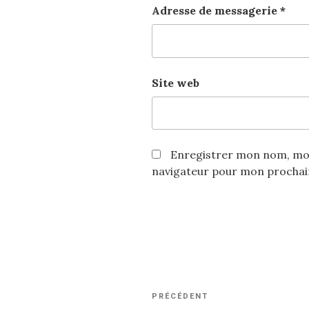
Adresse de messagerie
*
Site web
Enregistrer mon nom, mon
navigateur pour mon procha
Navigation
PRÉCÉDENT
Article