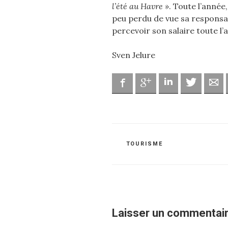
l’été au Havre »
. Toute l’année
peu perdu de vue sa responsab
percevoir son salaire toute l’
Sven Jelure
Facebook
Google
Linkedin
Twitter
Ad
CATÉGORIES
TOURISME
Laisser un commentai