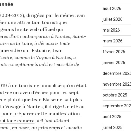
’année
août 2026
2009-2012), dirigées par le même Jean
juillet 2026
créer une attraction touristique
rogeons
le site web officiel
qui
mai 2026
uvres d’art contemporain à Nantes, Saint-
mars 2026
uaire de la Loire, à découvrir toute
une vidéo sur Estuaire, Jean
février 2026
stuaire, comme le Voyage à Nantes, a
janvier 2026
s exceptionnels qu’il est possible de
décembre 202
novembre 202
19 à un tourisme annualisé qu’on était
st-ce un aveu d’échec pour les sept
octobre 2025
e plutôt que Jean Blaise ne sait plus
septembre 20
 du Voyage à Nantes, il dirige Un été au
ar pour préparer cette manifestation
août 2025
joui face caméra
,
« il faut d’abord
mne, en hiver, au printemps et ensuite
juillet 2025