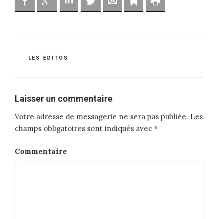
Facebook
Google
Linkedin
Twitter
Adresse mail
Marque-page
Imprimer
CATÉGORIES
LES ÉDITOS
Laisser un commentaire
Votre adresse de messagerie ne sera pas publiée.
Les
champs obligatoires sont indiqués avec
*
Commentaire