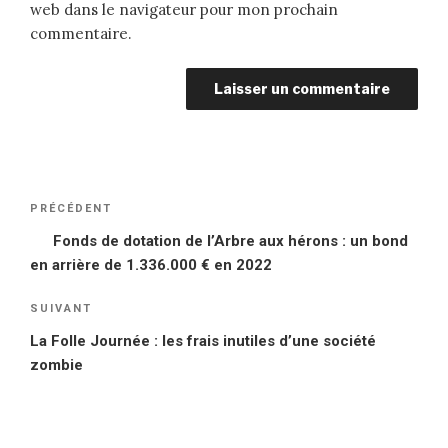
web dans le navigateur pour mon prochain
commentaire.
Navigation
PRÉCÉDENT
Article
de
précédent
Fonds de dotation de l’Arbre aux hérons : un bond
l’article
en arrière de 1.336.000 € en 2022
SUIVANT
Article
suivant
La Folle Journée : les frais inutiles d’une société
zombie