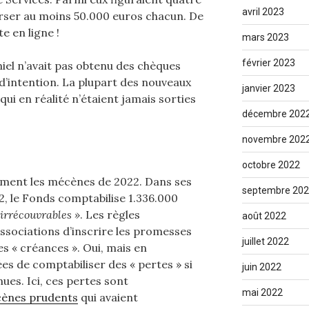
avril 2023
rser au moins 50.000 euros chacun. De
te en ligne !
mars 2023
février 2023
niel n’avait pas obtenu des chèques
d’intention. La plupart des nouveaux
janvier 2023
qui en réalité n’étaient jamais sorties
décembre 202
novembre 202
octobre 2022
ement les mécènes de 2022. Dans ses
septembre 20
2, le Fonds comptabilise 1.336.000
 irrécouvrables »
. Les règles
août 2022
sociations d’inscrire les promesses
juillet 2022
s « créances ». Oui, mais en
ées de comptabiliser des « pertes » si
juin 2022
ues. Ici, ces pertes sont
mai 2022
ènes prudents
qui avaient