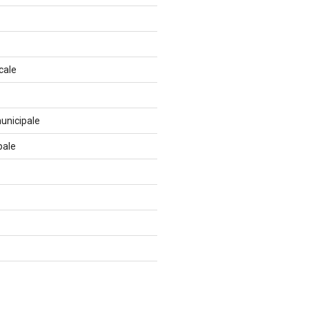
cale
unicipale
pale