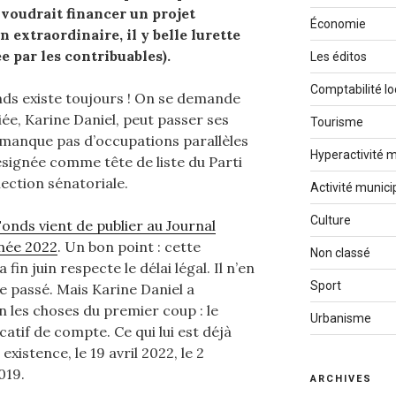
 voudrait financer un projet
Économie
 extraordinaire, il y belle lurette
e par les contribuables).
Les éditos
Comptabilité lo
onds existe toujours ! On se demande
riée, Karine Daniel, peut passer ses
Tourisme
ne manque pas d’occupations parallèles
Hyperactivité m
ésignée comme tête de liste du Parti
lection sénatoriale.
Activité munici
Culture
Fonds vient de publier au Journal
nnée 2022
. Un bon point : cette
Non classé
fin juin respecte le délai légal. Il n’en
Sport
le passé. Mais Karine Daniel a
n les choses du premier coup : le
Urbanisme
catif de compte. Ce qui lui est déjà
existence, le 19 avril 2022, le 2
019.
ARCHIVES