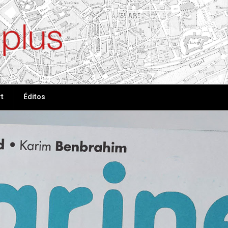
ées, plus de tout
t
Éditos