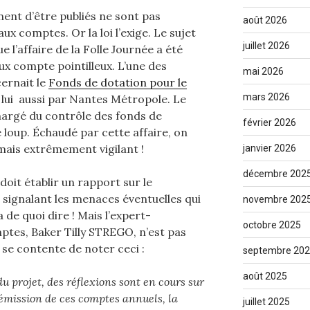
nent d’être publiés ne sont pas
août 2026
ux comptes. Or la loi l’exige. Le sujet
juillet 2026
e l’affaire de la Folle Journée a été
x compte pointilleux. L’une des
mai 2026
cernait le
Fonds de dotation pour le
mars 2026
é lui aussi par Nantes Métropole. Le
hargé du contrôle des fonds de
février 2026
e loup. Échaudé par cette affaire, on
mais extrêmement vigilant !
janvier 2026
décembre 202
it établir un rapport sur le
signalant les menaces éventuelles qui
novembre 202
a de quoi dire ! Mais l’expert-
octobre 2025
mptes, Baker Tilly STREGO, n’est pas
 se contente de noter ceci :
septembre 20
août 2025
u projet, des réflexions sont en cours sur
d’émission de ces comptes annuels, la
juillet 2025