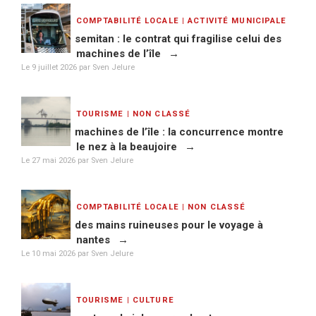
COMPTABILITÉ LOCALE
|
ACTIVITÉ MUNICIPALE
semitan : le contrat qui fragilise celui des
machines de l’île
Le
9 juillet 2026
par Sven Jelure
TOURISME
|
NON CLASSÉ
machines de l’île : la concurrence montre
le nez à la beaujoire
Le
27 mai 2026
par Sven Jelure
COMPTABILITÉ LOCALE
|
NON CLASSÉ
des mains ruineuses pour le voyage à
nantes
Le
10 mai 2026
par Sven Jelure
TOURISME
|
CULTURE