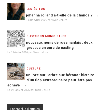
LES ÉDITOS
johanna rolland a-t-elle de la chance ?
Le
8 février 2026
par Sven Jelure
ÉLECTIONS MUNICIPALES
nouveaux noms de rues nantais : deux
grosses erreurs de casting
Le
1 février 2026
par Sven Jelure
CULTURE
un livre sur l’arbre aux hérons : histoire
d’un flop extraordinaire peut-être pas
achevé
Le
28 janvier 2026
par Sven Jelure
Encore plus d'articles