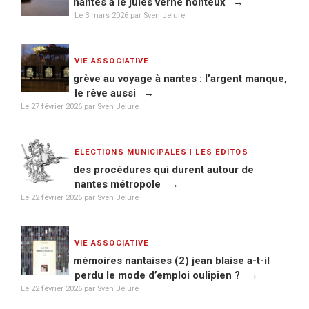
nantes a le jules verne honteux
Le
3 mars 2026
par Sven Jelure
VIE ASSOCIATIVE
grève au voyage à nantes : l’argent manque,
le rêve aussi
Le
27 février 2026
par Sven Jelure
ÉLECTIONS MUNICIPALES
|
LES ÉDITOS
des procédures qui durent autour de
nantes métropole
Le
22 février 2026
par Sven Jelure
VIE ASSOCIATIVE
mémoires nantaises (2) jean blaise a-t-il
perdu le mode d’emploi oulipien ?
Le
22 février 2026
par Sven Jelure