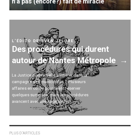
n’a pas (encore?) fait de miracle
L'ÉDITO DE SVEN JELURE
Des procédures qui durent
autour de Nantes Métropole
La Justice pourrait-elle s’insérer dans la
campagne des municipales ? Plusieurs
affaires en cours pourraient réserver
quelques surprises, mais les procédures
avancent avec une sage lenteur.
PLUS D'ARTICLES