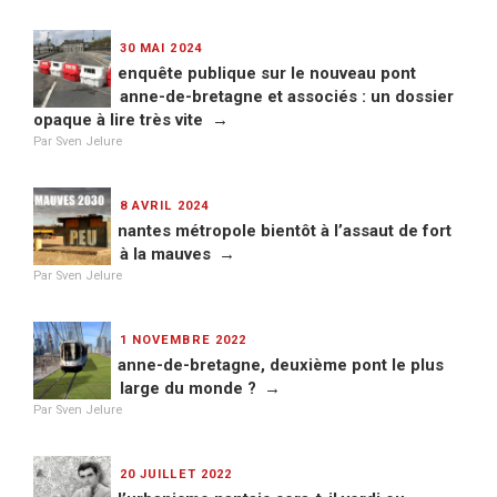
PUBLIÉ
30 MAI 2024
LE
enquête publique sur le nouveau pont
anne-de-bretagne et associés : un dossier
opaque à lire très vite
Par Sven Jelure
PUBLIÉ
8 AVRIL 2024
LE
nantes métropole bientôt à l’assaut de fort
à la mauves
Par Sven Jelure
PUBLIÉ
1 NOVEMBRE 2022
LE
anne-de-bretagne, deuxième pont le plus
large du monde ?
Par Sven Jelure
PUBLIÉ
20 JUILLET 2022
LE