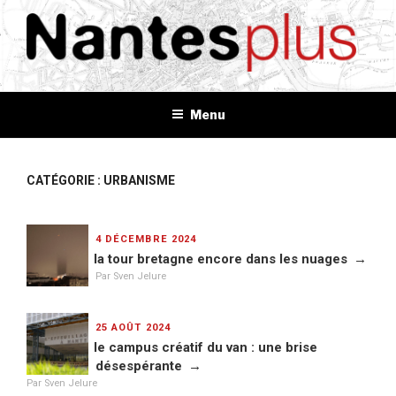
Aller
au
contenu
principal
NANTES+
Plus d'informations, plus d'idées, plus de tout
Menu
CATÉGORIE : URBANISME
PUBLIÉ
4 DÉCEMBRE 2024
LE
la tour bretagne encore dans les nuages
Par Sven Jelure
PUBLIÉ
25 AOÛT 2024
LE
le campus créatif du van : une brise
désespérante
Par Sven Jelure