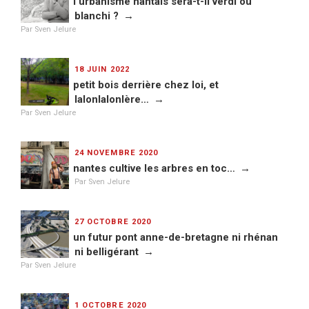
l’urbanisme nantais sera-t-il verdi ou
blanchi ?
Par Sven Jelure
PUBLIÉ
18 JUIN 2022
LE
petit bois derrière chez loi, et
lalonlalonlère…
Par Sven Jelure
PUBLIÉ
24 NOVEMBRE 2020
LE
nantes cultive les arbres en toc…
Par Sven Jelure
PUBLIÉ
27 OCTOBRE 2020
LE
un futur pont anne-de-bretagne ni rhénan
ni belligérant
Par Sven Jelure
PUBLIÉ
1 OCTOBRE 2020