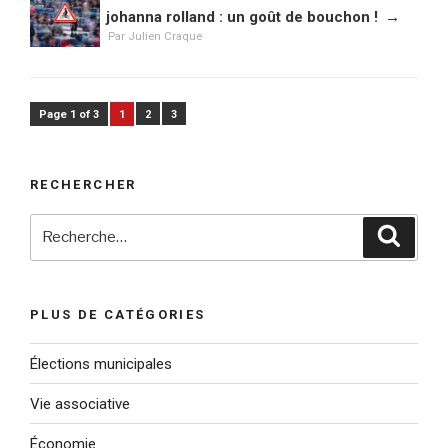
LE
johanna rolland : un goût de bouchon !
Par Julien Craque
Page 1 of 3
1
2
3
RECHERCHER
Recherche
Reche
pour
:
PLUS DE CATÉGORIES
Élections municipales
Vie associative
Économie