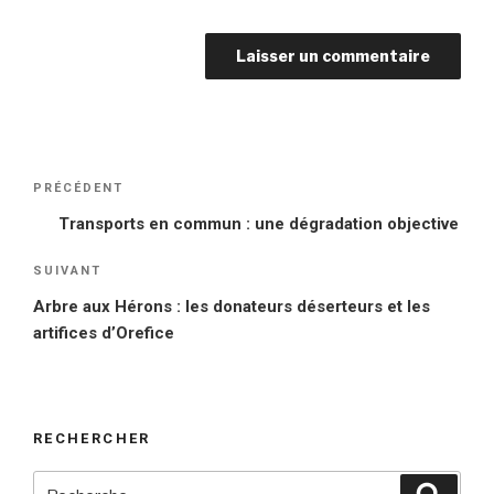
Navigation
PRÉCÉDENT
Article
de
précédent
Transports en commun : une dégradation objective
l’article
SUIVANT
Article
suivant
Arbre aux Hérons : les donateurs déserteurs et les
artifices d’Orefice
RECHERCHER
Recherche
Reche