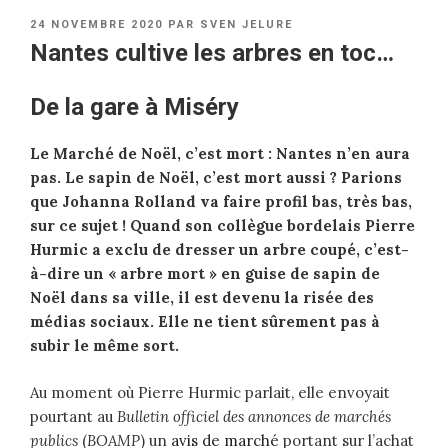
PUBLIÉ
24 NOVEMBRE 2020
PAR
SVEN JELURE
LE
Nantes cultive les arbres en toc…
De la gare à Miséry
Le Marché de Noël, c’est mort : Nantes n’en aura
pas. Le sapin de Noël, c’est mort aussi ? Parions
que Johanna Rolland va faire profil bas, très bas,
sur ce sujet ! Quand son collègue bordelais Pierre
Hurmic a exclu de dresser un arbre coupé, c’est-
à-dire un « arbre mort » en guise de sapin de
Noël dans sa ville, il est devenu la risée des
médias sociaux. Elle ne tient sûrement pas à
subir le même sort.
Au moment où Pierre Hurmic parlait, elle envoyait
pourtant au
Bulletin officiel des annonces de marchés
publics
(
BOAMP
) un
avis de marché
portant sur l’achat