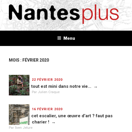
Aller
au
contenu
principal
NANTES+
Plus d'informations, plus d'idées, plus de tout
Menu
MOIS : FÉVRIER 2020
PUBLIÉ
22 FÉVRIER 2020
LE
tout est mini dans notre vie…
Par Julien Craque
PUBLIÉ
16 FÉVRIER 2020
LE
cet escalier, une œuvre d’art ? faut pas
charier !
Par Sven Jelure