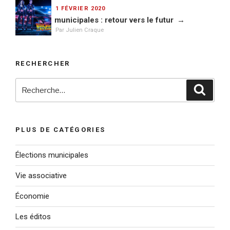
PUBLIÉ
1 FÉVRIER 2020
LE
municipales : retour vers le futur
Par Julien Craque
RECHERCHER
Recherche
Reche
pour
:
PLUS DE CATÉGORIES
Élections municipales
Vie associative
Économie
Les éditos