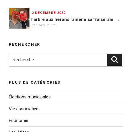
PUBLIÉ
2 DÉCEMBRE 2020
LE
l’arbre aux hérons ramène sa fraiseraie
Par Sven Jelure
RECHERCHER
Recherche
Reche
pour
:
PLUS DE CATÉGORIES
Élections municipales
Vie associative
Économie