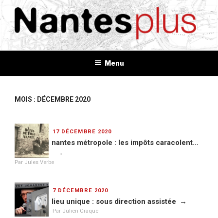
Aller
au
contenu
principal
NANTES+
Plus d'informations, plus d'idées, plus de tout
Menu
MOIS : DÉCEMBRE 2020
PUBLIÉ
17 DÉCEMBRE 2020
LE
nantes métropole : les impôts caracolent…
Par Jules Verbe
PUBLIÉ
7 DÉCEMBRE 2020
LE
lieu unique : sous direction assistée
Par Julien Craque