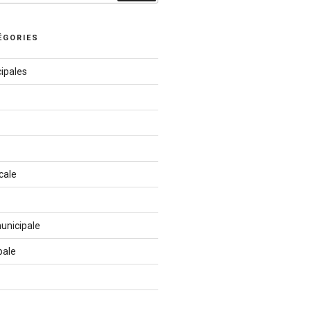
ÉGORIES
ipales
cale
unicipale
pale