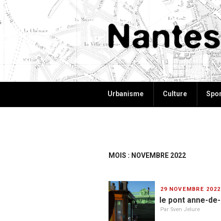
Aller
au
contenu
principal
NANTES+
Plus d'informations, plus d'id
Urbanisme
Culture
Spor
MOIS : NOVEMBRE 2022
PUBLIÉ
29 NOVEMBRE 2022
LE
le pont anne-de-
Par Sven Jelure