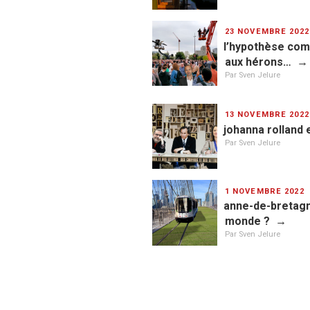
PUBLIÉ
23 NOVEMBRE 2022
LE
l’hypothèse comp
aux hérons…
Par Sven Jelure
PUBLIÉ
13 NOVEMBRE 2022
LE
johanna rolland e
Par Sven Jelure
PUBLIÉ
1 NOVEMBRE 2022
LE
anne-de-bretagn
monde ?
Par Sven Jelure