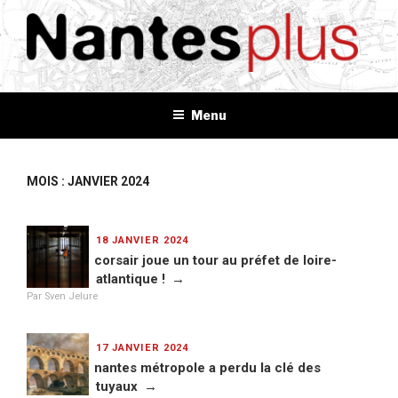
Aller
au
contenu
principal
NANTES+
Plus d'informations, plus d'idées, plus de tout
Menu
MOIS : JANVIER 2024
PUBLIÉ
18 JANVIER 2024
LE
corsair joue un tour au préfet de loire-
atlantique !
Par Sven Jelure
PUBLIÉ
17 JANVIER 2024
LE
nantes métropole a perdu la clé des
tuyaux