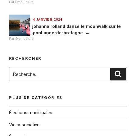
Par Sven Jelure
PUBLIÉ
4 JANVIER 2024
LE
johanna rolland danse le moonwalk sur le
pont anne-de-bretagne
Par Sven Jelure
RECHERCHER
Recherche
Reche
pour
:
PLUS DE CATÉGORIES
Élections municipales
Vie associative