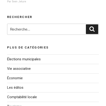
Par Sven Jelure
RECHERCHER
Recherche
Reche
pour
:
PLUS DE CATÉGORIES
Élections municipales
Vie associative
Économie
Les éditos
Comptabilité locale