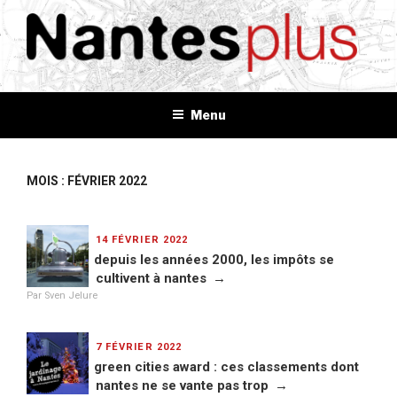
Aller
au
contenu
principal
NANTES+
Plus d'informations, plus d'idées, plus de tout
Menu
MOIS : FÉVRIER 2022
PUBLIÉ
14 FÉVRIER 2022
LE
depuis les années 2000, les impôts se
cultivent à nantes
Par Sven Jelure
PUBLIÉ
7 FÉVRIER 2022
LE
green cities award : ces classements dont
nantes ne se vante pas trop