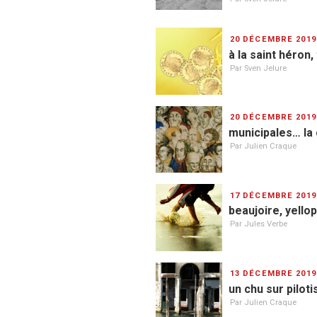
PUBLIÉ
20 DÉCEMBRE 2019
LE
à la saint héron
Par Sven Jelure
PUBLIÉ
20 DÉCEMBRE 2019
LE
municipales… la 
Par Julien Craque
PUBLIÉ
17 DÉCEMBRE 2019
LE
beaujoire, yello
Par Jules Verbe
PUBLIÉ
13 DÉCEMBRE 2019
LE
un chu sur pilot
Par Julien Craque