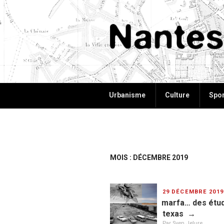
Aller
au
contenu
principal
NANTES+
Plus d'informations, plus d'id
Urbanisme
Culture
Spor
MOIS : DÉCEMBRE 2019
PUBLIÉ
29 DÉCEMBRE 2019
LE
marfa… des étudi
texas
Par Sven Jelure