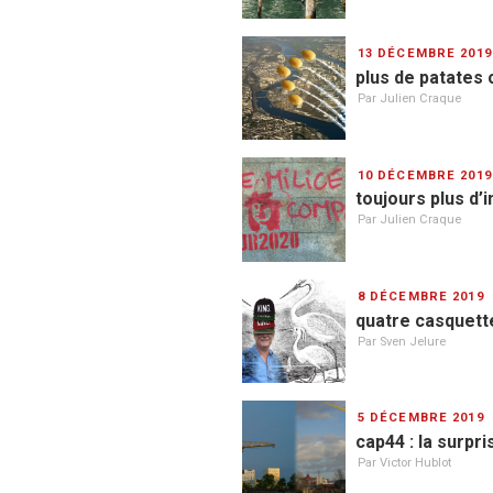
PUBLIÉ
13 DÉCEMBRE 2019
LE
plus de patates
Par Julien Craque
PUBLIÉ
10 DÉCEMBRE 2019
LE
toujours plus d’
Par Julien Craque
PUBLIÉ
8 DÉCEMBRE 2019
LE
quatre casquett
Par Sven Jelure
PUBLIÉ
5 DÉCEMBRE 2019
LE
cap44 : la surpr
Par Victor Hublot