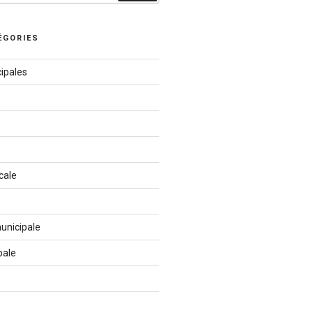
ÉGORIES
ipales
cale
unicipale
pale