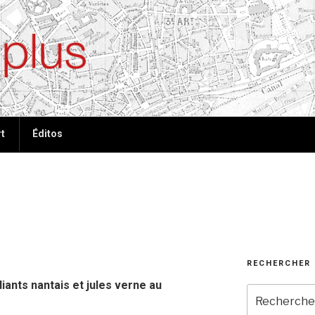
ées, plus de tout
t
Éditos
RECHERCHER
ants nantais et jules verne au
Recherche
pour