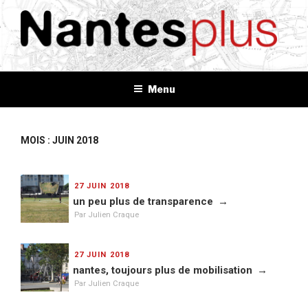
Aller
au
contenu
principal
NANTES+
Plus d'informations, plus d'idées, plus de tout
Menu
MOIS : JUIN 2018
PUBLIÉ
27 JUIN 2018
LE
un peu plus de transparence
Par Julien Craque
PUBLIÉ
27 JUIN 2018
LE
nantes, toujours plus de mobilisation
Par Julien Craque