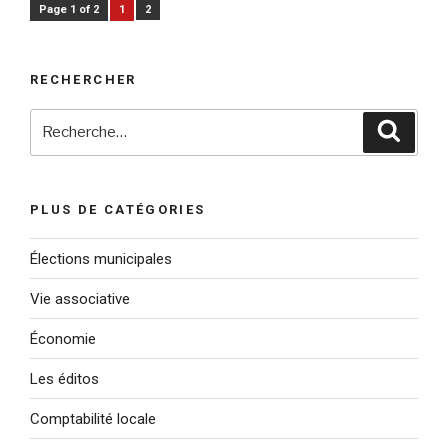
Page 1 of 2
1
2
RECHERCHER
Recherche
Reche
pour
:
PLUS DE CATÉGORIES
Élections municipales
Vie associative
Économie
Les éditos
Comptabilité locale