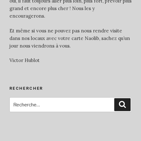
oui, il faut toujours aller plus loin, plus fort, prévoir plus
grand et encore plus cher ! Nous les y
encouragerons.
Et même si vous ne pouvez pas nous rendre visite
dans nos locaux avec votre carte Naolib, sachez qu’un
jour nous viendrons à vous.
Victor Hublot
RECHERCHER
Recherche
Reche
pour
: