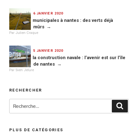
PUBLIÉ
6 JANVIER 2020
LE
municipales à nantes : des verts déjà
mûrs
Par Julien Craque
PUBLIÉ
5 JANVIER 2020
LE
la construction navale : l’avenir est sur l’île
de nantes
Par Sven Jelure
RECHERCHER
Recherche
Reche
pour
:
PLUS DE CATÉGORIES