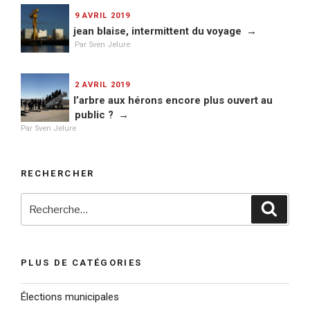
PUBLIÉ
9 AVRIL 2019
LE
jean blaise, intermittent du voyage
Par Sven Jelure
PUBLIÉ
2 AVRIL 2019
LE
l’arbre aux hérons encore plus ouvert au
public ?
Par Sven Jelure
RECHERCHER
Recherche
Reche
pour
:
PLUS DE CATÉGORIES
Élections municipales