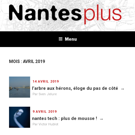
Aller
au
contenu
principal
NANTES+
Plus d'informations, plus d'idées, plus de tout
Menu
MOIS : AVRIL 2019
PUBLIÉ
14 AVRIL 2019
LE
l’arbre aux hérons, éloge du pas de côté
Par Sven Jelure
PUBLIÉ
9 AVRIL 2019
LE
nantes tech : plus de mousse !
Par Victor Hublot