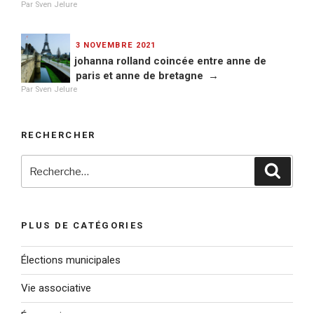
Par Sven Jelure
PUBLIÉ
3 NOVEMBRE 2021
LE
johanna rolland coincée entre anne de
paris et anne de bretagne
Par Sven Jelure
RECHERCHER
Recherche
Reche
pour
:
PLUS DE CATÉGORIES
Élections municipales
Vie associative