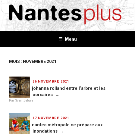
Aller
au
contenu
principal
NANTES+
Plus d'informations, plus d'idées, plus de tout
Menu
MOIS : NOVEMBRE 2021
PUBLIÉ
26 NOVEMBRE 2021
LE
johanna rolland entre l’arbre et les
corsaires
Par Sven Jelure
PUBLIÉ
17 NOVEMBRE 2021
LE
nantes métropole se prépare aux
inondations