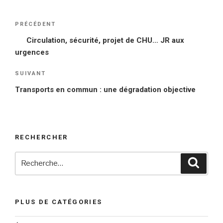
Navigation
PRÉCÉDENT
Article
de
précédent
Circulation, sécurité, projet de CHU… JR aux
l’article
urgences
SUIVANT
Article
suivant
Transports en commun : une dégradation objective
RECHERCHER
Recherche
Reche
pour
:
PLUS DE CATÉGORIES