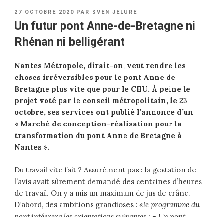
PUBLIÉ
27 OCTOBRE 2020
PAR
SVEN JELURE
LE
Un futur pont Anne-de-Bretagne ni
Rhénan ni belligérant
Nantes Métropole, dirait-on, veut rendre les
choses irréversibles pour le pont Anne de
Bretagne plus vite que pour le CHU. À peine le
projet voté par le conseil métropolitain, le 23
octobre, ses services ont publié l’annonce d’un
« Marché de conception-réalisation pour la
transformation du pont Anne de Bretagne à
Nantes ».
Du travail vite fait ? Assurément pas : la gestation de
l’avis avait sûrement demandé des centaines d’heures
de travail. On y a mis un maximum de jus de crâne.
D’abord, des ambitions grandioses :
«le programme du
pont intégrera les orientations suivantes : – Un pont