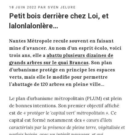
PUBLIÉ
18 JUIN 2022
PAR
SVEN JELURE
LE
Petit bois derrière chez Loi, et
lalonlalonlère…
Nantes Métropole recule souvent en faisant
mine d’avancer. Au nom d’un esprit écolo, voici
trois ans, elle a
abattu plusieurs dizaines de
grands arbres sur le quai Brancas
. Son plan
d’urbanisme protège en principe les espaces
verts, mais elle le modifie pour permettre
l’abattage de 120 arbres en pleine ville…
Le plan d’urbanisme métropolitain (PLUM) est plein
de bonnes intentions. Son premier objectif affiché
est de
« protéger le ‘capital vert’ métropolitain »
. Ce
capital est formé notamment des
« cœurs d’îlots
caractérisés par la présence de pleine terre, végétalisée et
parfois boisée, avec un intérêt paysager, et qui