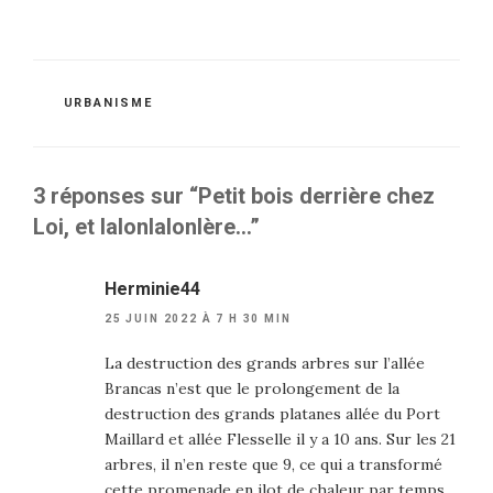
CATÉGORIES
URBANISME
3 réponses sur “Petit bois derrière chez
Loi, et lalonlalonlère…”
Herminie44
25 JUIN 2022 À 7 H 30 MIN
La destruction des grands arbres sur l’allée
Brancas n’est que le prolongement de la
destruction des grands platanes allée du Port
Maillard et allée Flesselle il y a 10 ans. Sur les 21
arbres, il n’en reste que 9, ce qui a transformé
cette promenade en ilot de chaleur par temps