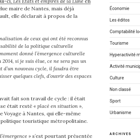
ui-ci,
Les États et empires de la Lune
en
élue maire de Nantes, mais déjà
Économie
lt, elle déclarait à propos de la
Les éditos
Comptabilité lo
nnalisation de ceux qui ont été reconnus
Tourisme
abilité de la politique culturelle
n moment donné l’émergence culturelle
Hyperactivité m
 2014, si je suis élue, ce ne sera pas un
Activité munici
 d’un nouveau cycle, il faudra être
aisser quelques clefs, d’ouvrir des espaces
Culture
Non classé
it fait son travail de cycle : il était
Sport
ise était resté
« placé en situation »
,
Urbanisme
Le Voyage à Nantes, qui elle-même
 politique touristique métropolitaine.
ARCHIVES
 d’émergence »
s’est pourtant présentée