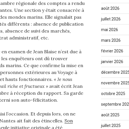
chambre régionale des comptes a rendu
août 2026
antes. Une section y était consacrée à
des mondes marins. Elle signalait pas
juillet 2026
tés différents : absence de publication
mai 2026
és, absence de suivi des marchés,
trat administratif, etc.
mars 2026
se en examen de Jean Blaise n’est due à
février 2026
e les enquêteurs ont dû trouver
janvier 2026
nds marins. Ce que confirme la mise en
 personnes extérieures au Voyage à
décembre 202
et hauts fonctionnaires.
« Je nous
novembre 202
ail riche et fructueux »
avait écrit Jean
mbre à réception du rapport. Sa garde
octobre 2025
erni son auto-félicitation.
septembre 20
si l’occasion. Et depuis lors, on ne
août 2025
Nantes ait fait des étincelles.
Son
juillet 2025
seule initiative originale a été