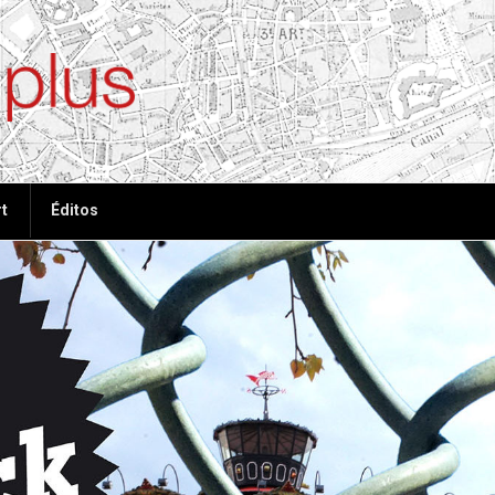
ées, plus de tout
t
Éditos