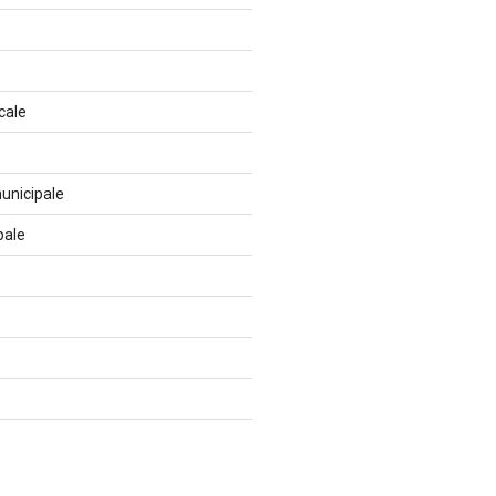
cale
unicipale
pale