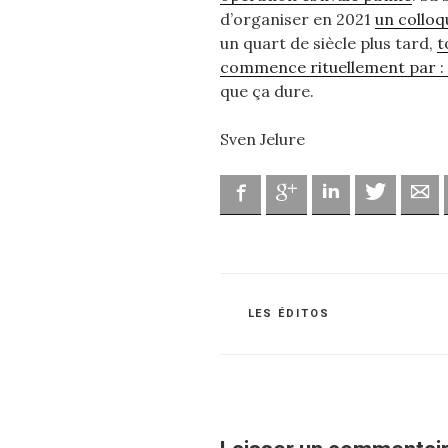
d’organiser en 2021
un colloq
un quart de siècle plus tard,
t
commence rituellement par : «
que ça dure.
Sven Jelure
Facebook
Google
Linkedin
Twitter
Ad
CATÉGORIES
LES ÉDITOS