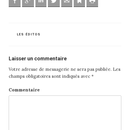
Facebook
Google
Linkedin
Twitter
Adresse mail
Marque-page
Imprimer
CATÉGORIES
LES ÉDITOS
Laisser un commentaire
Votre adresse de messagerie ne sera pas publiée.
Les
champs obligatoires sont indiqués avec
*
Commentaire