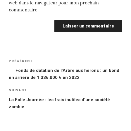
web dans le navigateur pour mon prochain
commentaire.
Navigation
PRÉCÉDENT
Article
de
précédent
Fonds de dotation de l’Arbre aux hérons : un bond
l’article
en arrière de 1.336.000 € en 2022
SUIVANT
Article
suivant
La Folle Journée : les frais inutiles d’une société
zombie