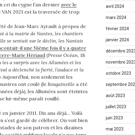
n cri du cygne l’an dernier
avec le
avril 2024
e VAN 2021 est la traversée de trop.
mars 2024
té de Jean-Marc Ayrault à propos de
février 2024
ivé à la mairie de Nantes, les chantiers
janvier 2024
le se sentait sur le déclin, les Nantais
acontait-il une Nième fois il y a quatre
décembre 202
ierre-Marie Hériaud
(
Presse Océan
, 18
 les a surpris avec les Allumées et les
novembre 202
ival a déclenché la fierté, l’audace et la
octobre 2023
»
Aujourd’hui, non seulement les
navires ont coulé (le
Bougainville
a été
septembre 20
nnées déjà), les Allumées sont éteintes
août 2023
se lui-même paraît rouillé.
juillet 2023
en janvier 2011. Dix ans déjà… Voilà
juin 2023
n s’est gardé de célébrer. On voit bien
tades de son patron et les dizaines
mai 2023
la société publique locale n’a pas tenu