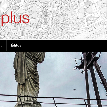
ées, plus de tout
t
Éditos