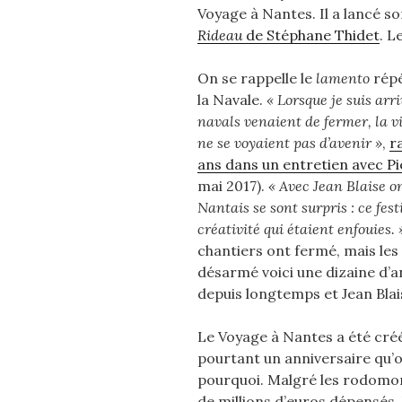
Voyage à Nantes. Il a lancé so
Rideau
de Stéphane Thidet
. L
On se rappelle le
lamento
répé
la Navale.
« Lorsque je suis arr
navals venaient de fermer, la vil
ne se voyaient pas d’avenir »
,
r
ans dans un entretien avec P
mai 2017).
« Avec Jean Blaise on
Nantais se sont surpris : ce fest
créativité qui étaient enfouies. 
chantiers ont fermé, mais les 
désarmé voici une dizaine d’a
depuis longtemps et Jean Blai
Le Voyage à Nantes a été créé 
pourtant un anniversaire qu’o
pourquoi. Malgré les rodomon
de millions d’euros dépensés, 