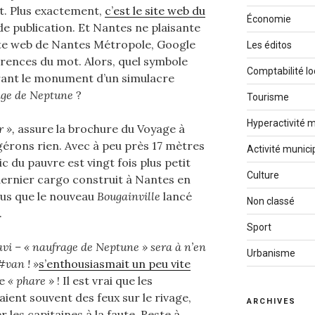
it. Plus exactement,
c’est le site web du
Économie
 de publication. Et Nantes ne plaisante
site web de Nantes Métropole, Google
Les éditos
rences du mot. Alors, quel symbole
Comptabilité lo
vrant le monument d’un simulacre
age de Neptune
?
Tourisme
Hyperactivité m
 »,
assure la brochure du Voyage à
érons rien. Avec à peu près 17 mètres
Activité munici
ic du pauvre est vingt fois plus petit
Culture
dernier cargo construit à Nantes en
plus que le nouveau
Bougainville
lancé
Non classé
.
Sport
vi – « naufrage de Neptune » sera à n’en
Urbanisme
#van ! »
s’enthousiasmait un peu vite
le
« phare »
! Il est vrai que les
ient souvent des feux sur le rivage,
ARCHIVES
 les capitaines à la faute. Reste à