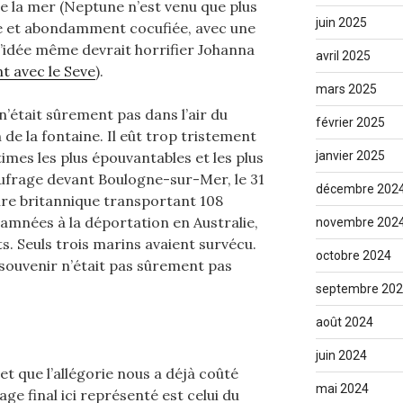
e la mer (Neptune n’est venu que plus
juin 2025
e et abondamment cocufiée, avec une
 L’idée même devrait horrifier Johanna
avril 2025
t avec le Seve
).
mars 2025
’était sûrement pas dans l’air du
février 2025
 de la fontaine. Il eût trop tristement
imes les plus épouvantables et les plus
janvier 2025
aufrage devant Boulogne-sur-Mer, le 31
décembre 202
vire britannique transportant 108
mnées à la déportation en Australie,
novembre 202
s. Seuls trois marins avaient survécu.
octobre 2024
 souvenir n’était pas sûrement pas
septembre 20
août 2024
juin 2024
r et que l’allégorie nous a déjà coûté
mai 2024
age final ici représenté est celui du