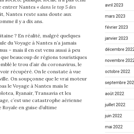
avril 2023
re entrer Nantes
« dans le top 5 des
ait, Nantes reste sans doute aux
mars 2023
mme il y a dix ans.
février 2023
pitaine ? En réalité, malgré quelques
janvier 2023
mule du Voyage à Nantes n’a jamais
nus – mais il en est venu aussi à peu
décembre 202
rs que beaucoup de régions touristiques
novembre 202
blé le trou d’air du coronavirus, le
avoir récupéré. On le constate à vue
octobre 2022
-ville. On soupçonne que le vrai moteur
septembre 20
pas le Voyage à Nantes mais le
lotea, Ryanair, Transavia et les
août 2022
age, c’est une catastrophe aérienne
juillet 2022
e Royale en guise d’ultime
juin 2022
mai 2022