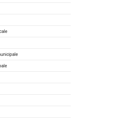
cale
unicipale
pale