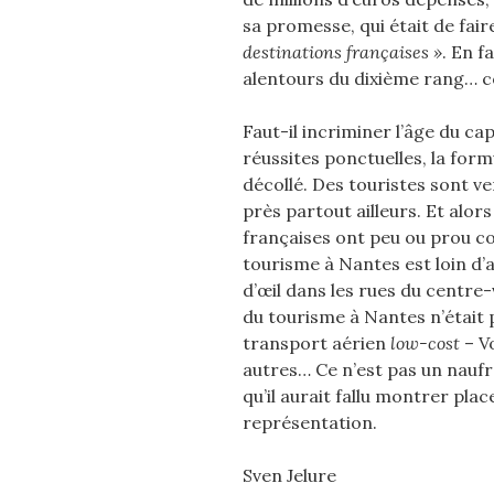
sa promesse, qui était de fai
destinations françaises »
. En f
alentours du dixième rang… co
Faut-il incriminer l’âge du ca
réussites ponctuelles, la for
décollé. Des touristes sont ve
près partout ailleurs. Et alo
françaises ont peu ou prou com
tourisme à Nantes est loin d’
d’œil dans les rues du centre
du tourisme à Nantes n’était 
transport aérien
low-cost
– Vo
autres… Ce n’est pas un naufr
qu’il aurait fallu montrer plac
représentation.
Sven Jelure