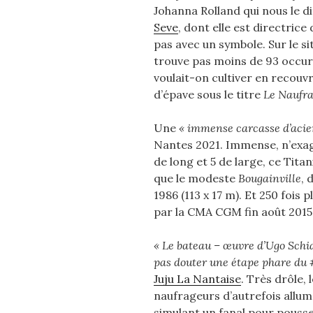
Johanna Rolland qui nous le d
Seve
, dont elle est directrice
pas avec un symbole. Sur le 
trouve pas moins de 93 occur
voulait-on cultiver en recou
d’épave sous le titre
Le Naufr
Une
« immense carcasse d’acier
Nantes 2021. Immense, n’exag
de long et 5 de large, ce Titan
que le modeste
Bougainville
, 
1986 (113 x 17 m). Et 250 fois 
par la CMA CGM fin août 2015
« Le bateau – œuvre d’Ugo Schia
pas douter une étape phare du 
Juju La Nantaise
. Très drôle, 
naufrageurs d’autrefois alluma
simulant un fanal pour pousser