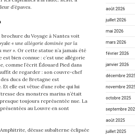
illeur d’épaves.
août 2026
juillet 2026
n
mai 2026
La brochure du Voyage à Nantes voit
mars 2026
oyale
« une allégorie dominée par la
la mer »
. Or cette statue n’a jamais été
février 2026
e est bien connue : c’est une allégorie
me, comme l’écrit Édouard Pied dans
janvier 2026
l suffit de regarder : son couvre-chef
décembre 202
 des ducs de Bretagne est
Et elle est vêtue d’une robe qui lui
novembre 202
îtresse des monstres marins n’était
octobre 2025
st presque toujours représentée nue. La
 présentées au Louvre en sont
septembre 20
août 2025
 Amphitrite, déesse subalterne éclipsée
juillet 2025