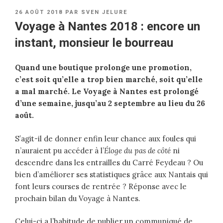
PUBLIÉ
26 AOÛT 2018
PAR
SVEN JELURE
LE
Voyage à Nantes 2018 : encore un
instant, monsieur le bourreau
Quand une boutique prolonge une promotion,
c’est soit qu’elle a trop bien marché, soit qu’elle
a mal marché. Le Voyage à Nantes est prolongé
d’une semaine, jusqu’au 2 septembre au lieu du 26
août.
S’agit-il de donner enfin leur chance aux foules qui
n’auraient pu accéder à l’
Éloge du pas de côté
ni
descendre dans les entrailles du Carré Feydeau ? Ou
bien d’améliorer ses statistiques grâce aux Nantais qui
font leurs courses de rentrée ? Réponse avec le
prochain bilan du Voyage à Nantes.
Celui-ci a l’habitude de publier un communiqué de