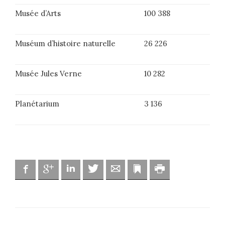
Musée d’Arts
100 388
Muséum d’histoire naturelle
26 226
Musée Jules Verne
10 282
Planétarium
3 136
Facebook
Google
Linkedin
Twitter
Adresse mail
Marque-page
Imprimer