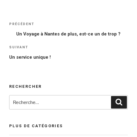
Navigation
PRÉCÉDENT
Article
de
précédent
Un Voyage à Nantes de plus, est-ce un de trop ?
l’article
SUIVANT
Article
suivant
Un service unique !
RECHERCHER
Recherche
Reche
pour
:
PLUS DE CATÉGORIES