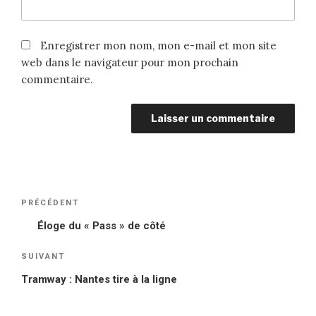
Enregistrer mon nom, mon e-mail et mon site
web dans le navigateur pour mon prochain
commentaire.
Navigation
PRÉCÉDENT
Article
de
précédent
Éloge du « Pass » de côté
l’article
SUIVANT
Article
suivant
Tramway : Nantes tire à la ligne