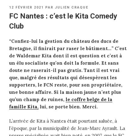
PUBLIÉ
12 FÉVRIER 2021
PAR
JULIEN CRAQUE
LE
FC Nantes : c’est le Kita Comedy
Club
“Confiez-lui la gestion du château des ducs de
Bretagne, il finirait par raser le bâtiment…” C’est
de Waldemar Kita dont il est question et c’est à
un élu socialiste qu’on doit la formule. Et sans
doute ne raserait-il pas gratis. Tant il est vrai
que, malgré des résultats qui désespèrent les
supporters, le FCN reste, pour son propriétaire,
une bonne affaire. Si la maison jaune n’est plus
qu’un champ de ruines,
le coffre belge de la
famille Kita,
lui, se porte bien. Merci.
L’arrivée de Kita à Nantes était pourtant saluée, à
l’époque, par la municipalité de Jean-Marc Ayrault. La
presse spécialisée avait bien noté, en 2007, que le FC