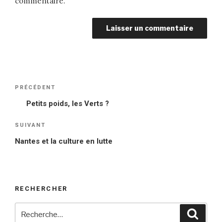
commentaire.
Navigation
PRÉCÉDENT
Article
de
précédent
Petits poids, les Verts ?
l’article
SUIVANT
Article
suivant
Nantes et la culture en lutte
RECHERCHER
Recherche
Reche
pour