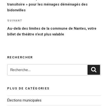
l’article
transitoire » pour les ménages déménagés des
bidonvilles
SUIVANT
Article
suivant
Au-delà des limites de la commune de Nantes, votre
billet de théâtre n’est plus valable
RECHERCHER
Recherche
Reche
pour
:
PLUS DE CATÉGORIES
Élections municipales