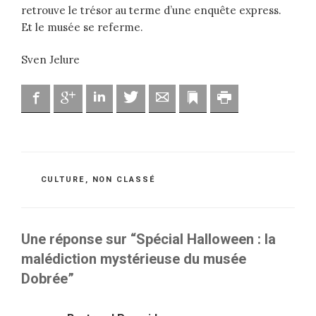
retrouve le trésor au terme d’une enquête express.
Et le musée se referme.
Sven Jelure
Facebook
Google
Linkedin
Twitter
Adresse mail
Marque-page
Imprimer
CATÉGORIES
CULTURE
,
NON CLASSÉ
Une réponse sur “Spécial Halloween : la
malédiction mystérieuse du musée
Dobrée”