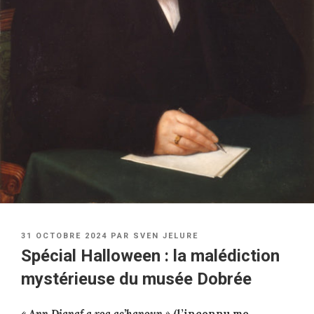
PUBLIÉ
31 OCTOBRE 2024
PAR
SVEN JELURE
LE
Spécial Halloween : la malédiction
mystérieuse du musée Dobrée
« Ann Dianaf a rog ac’hanoun »
(l’inconnu me