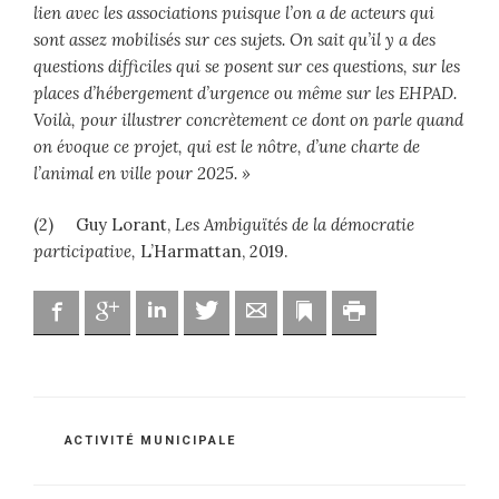
lien avec les associations puisque l’on a de acteurs qui
sont assez mobilisés sur ces sujets. On sait qu’il y a des
questions difficiles qui se posent sur ces questions, sur les
places d’hébergement d’urgence ou même sur les EHPAD.
Voilà, pour illustrer concrètement ce dont on parle quand
on évoque ce projet, qui est le nôtre, d’une charte de
l’animal en ville pour 2025. »
(2) Guy Lorant,
Les Ambiguïtés de la démocratie
participative,
L’Harmattan, 2019.
Facebook
Google
Linkedin
Twitter
Adresse mail
Marque-page
Imprimer
CATÉGORIES
ACTIVITÉ MUNICIPALE