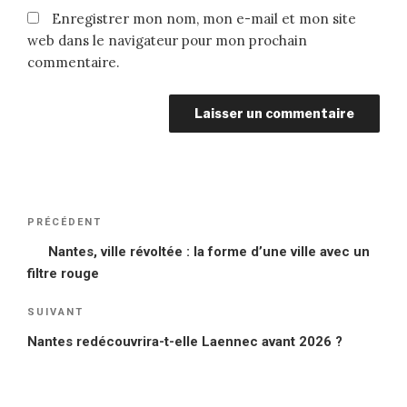
Enregistrer mon nom, mon e-mail et mon site
web dans le navigateur pour mon prochain
commentaire.
Navigation
PRÉCÉDENT
Article
de
précédent
Nantes, ville révoltée : la forme d’une ville avec un
l’article
filtre rouge
SUIVANT
Article
suivant
Nantes redécouvrira-t-elle Laennec avant 2026 ?