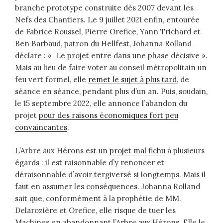
branche prototype construite dès 2007 devant les
Nefs des Chantiers. Le 9 juillet 2021 enfin, entourée
de Fabrice Roussel, Pierre Orefice, Yann Trichard et
Ben Barbaud, patron du Hellfest, Johanna Rolland
déclare : « Le projet entre dans une phase décisive ».
Mais au lieu de faire voter au conseil métropolitain un
feu vert formel, elle
remet le sujet à plus tard
, de
séance en séance, pendant plus d’un an. Puis, soudain,
le 15 septembre 2022, elle annonce l’abandon du
projet
pour des raisons économiques fort peu
convaincantes
.
L’Arbre aux Hérons est un
projet mal fichu
à plusieurs
égards : il est raisonnable d’y renoncer et
déraisonnable d’avoir tergiversé si longtemps. Mais il
faut en assumer les conséquences. Johanna Rolland
sait que, conformément à la prophétie de MM.
Delarozière et Orefice, elle risque de tuer les
Machines en abandonnant l’Arbre aux Hérons. Elle le