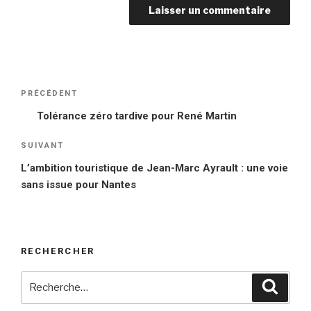
Navigation
PRÉCÉDENT
Article
de
précédent
Tolérance zéro tardive pour René Martin
l’article
SUIVANT
Article
suivant
L’ambition touristique de Jean-Marc Ayrault : une voie
sans issue pour Nantes
RECHERCHER
Recherche
Reche
pour