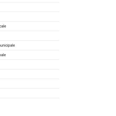
cale
unicipale
pale