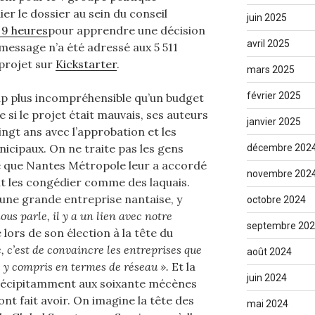
er le dossier au sein du conseil
juin 2025
 9 heures
pour apprendre une décision
avril 2025
message n’a été adressé aux 5 511
 projet sur
Kickstarter
.
mars 2025
février 2025
up plus incompréhensible qu’un budget
 si le projet était mauvais, ses auteurs
janvier 2025
vingt ans avec l’approbation et les
cipaux. On ne traite pas les gens
décembre 202
e que Nantes Métropole leur a accordé
novembre 202
ut les congédier comme des laquais.
une grande entreprise nantaise, y
octobre 2024
ous parle, il y a un lien avec notre
septembre 20
 lors de son élection à la tête du
, c’est de convaincre les entreprises que
août 2024
, y compris en termes de réseau ».
Et la
juin 2024
précipitamment aux soixante mécènes
ont fait avoir. On imagine la tête des
mai 2024