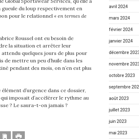
e Global Sportswear Services, qu’elle a
avril 2024
a gueule du loup respectivement en
bon pour le relationnel
« en termes de
mars 2024
février 2024
abrice Roussel ont eu besoin de
janvier 2024
e la situation et arrêter leur
s attendu quelques jours de plus pour
décembre 202
s de mettre un peu d’huile dans les
novembre 202
iné pendant des mois, on n’en est plus
octobre 2023
septembre 20
ue élément d’urgence dans ce dossier,
 qui imposait d’accélérer le rythme au
août 2023
tesse ? Le saura-t-on jamais ?
juillet 2023
juin 2023
mai 2023
resse mail
Marque-page
Imprimer