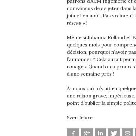
patrons d’ACM Ingénierie et d
convaincus de se jeter dans l
juin et en août. Pas vraiment 
réseau »
!
Même si Johanna Rolland et F
quelques mois pour comprendr
décision, pourquoi n’avoir pa
l’annoncer ? Cela aurait permi
rouages. Quand on a procrast
à une semaine près !
À moins qu’il n’y ait eu quelq
une raison grave, impérieuse,
point d’oublier la simple poli
Sven Jelure
Facebook
Google
Linkedin
Twitter
Ad