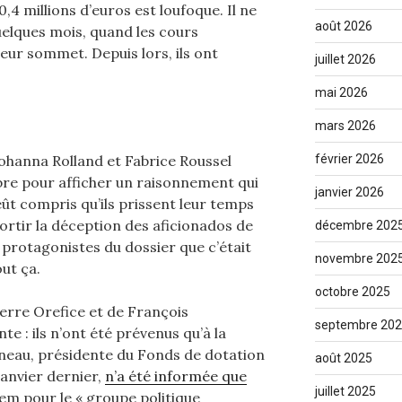
 80,4 millions d’euros est loufoque. Il ne
août 2026
quelques mois, quand les cours
leur sommet. Depuis lors, ils ont
juillet 2026
mai 2026
mars 2026
ohanna Rolland et Fabrice Roussel
février 2026
bre pour afficher un raisonnement qui
janvier 2026
eût compris qu’ils prissent leur temps
ortir la déception des aficionados de
décembre 202
 protagonistes du dossier que c’était
novembre 202
out ça.
octobre 2025
erre Orefice et de François
septembre 20
te : ils n’ont été prévenus qu’à la
neau, présidente du Fonds de dotation
août 2025
janvier dernier,
n’a été informée que
juillet 2025
dem pour le « groupe politique