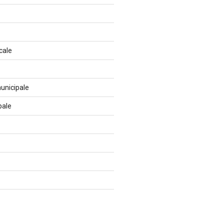
cale
unicipale
pale