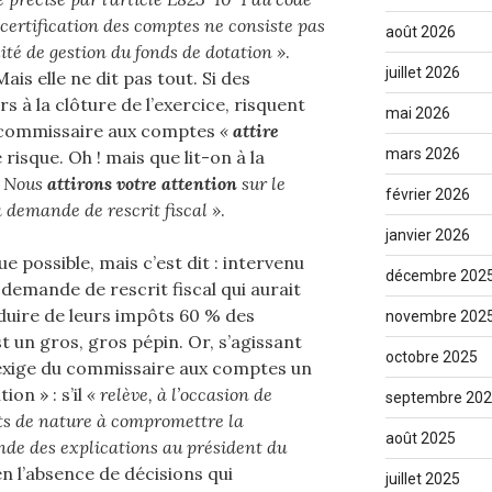
certification des comptes ne consiste pas
août 2026
lité de gestion du fonds de dotation »
.
juillet 2026
is elle ne dit pas tout. Si des
à la clôture de l’exercice, risquent
mai 2026
e commissaire aux comptes
«
attire
mars 2026
 risque. Oh ! mais que lit-on à la
 Nous
attirons votre attention
sur le
février 2026
 demande de rescrit fiscal »
.
janvier 2026
e possible, mais c’est dit : intervenu
décembre 202
e demande de rescrit fiscal qui aurait
duire de leurs impôts 60 % des
novembre 202
un gros, gros pépin. Or, s’agissant
octobre 2025
i exige du commissaire aux comptes un
ion » : s’il
« relève, à l’occasion de
septembre 20
aits de nature à compromettre la
août 2025
ande des explications au président du
 en l’absence de décisions qui
juillet 2025