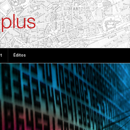
ées, plus de tout
t
Éditos