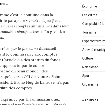
est.
Économie
omme c’est la coutume dans la
Les éditos
ir le parapluie –
« notre objectif est
Comptabilité lo
le que les comptes annuels pris dans leur
nomalies significatives »
. En gros, les
Tourisme
es.
Hyperactivité m
rrêtés par le président du conseil
Activité munici
tant le commissaire aux comptes.
Culture
 L’article 6.4 des statuts du fonds
 approuvés par le conseil
Non classé
mprend du beau monde : des
Sport
opole, de la CCI de Nantes-Saint-
ésident, Bruno Hug de Larauze, n’a pas
Urbanisme
ilité des comptes.
e exprimée par le commissaire aux
ARCHIVES
précisé par l’article
L823-10-1
du code