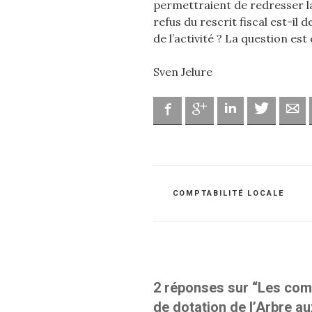
permettraient de redresser la 
refus du rescrit fiscal est-il
de l’activité ? La question e
Sven Jelure
Facebook
Google
Linkedin
Twitter
Ad
CATÉGORIES
COMPTABILITÉ LOCALE
2 réponses sur “Les com
de dotation de l’Arbre a