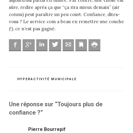
aujourd’hui partis en fumée. Par contre, une chose est
sûre, redire après ça que “ça rira mieux demain” (air
connu) peut paraître un peu court. Confiance, dites-
vous ? Le service com a beau en remettre une couche
(!), ce n’est pas gagné.
Facebook
Google
Linkedin
Twitter
Adresse mail
Marque-page
Imprimer
CATÉGORIES
HYPERACTIVITÉ MUNICIPALE
Une réponse sur “Toujours plus de
confiance ?”
Pierre Bourrepif