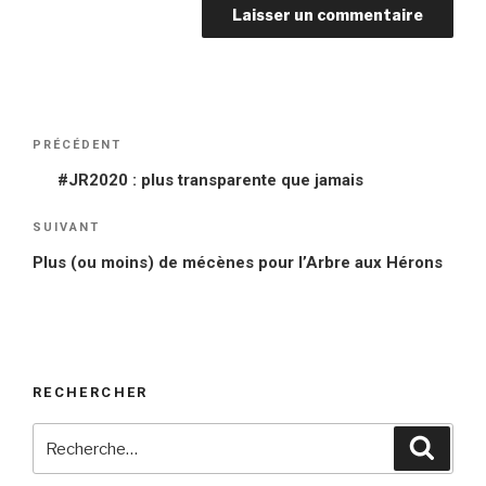
Navigation
PRÉCÉDENT
Article
de
précédent
#JR2020 : plus transparente que jamais
l’article
SUIVANT
Article
suivant
Plus (ou moins) de mécènes pour l’Arbre aux Hérons
RECHERCHER
Recherche
Reche
pour