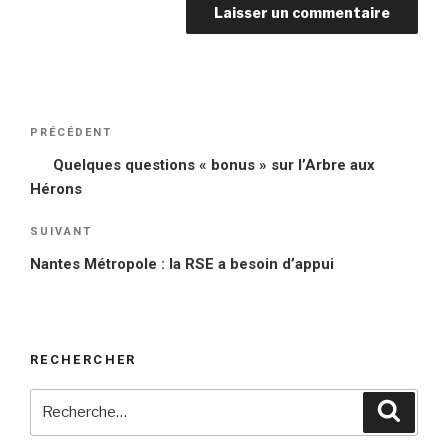
Navigation
PRÉCÉDENT
Article
de
précédent
Quelques questions « bonus » sur l’Arbre aux
l’article
Hérons
SUIVANT
Article
suivant
Nantes Métropole : la RSE a besoin d’appui
RECHERCHER
Recherche
Reche
pour