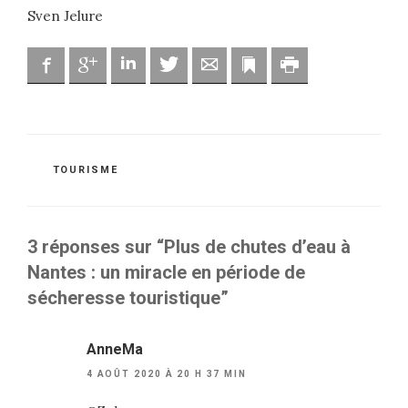
Sven Jelure
Facebook
Google
Linkedin
Twitter
Adresse mail
Marque-page
Imprimer
CATÉGORIES
TOURISME
3 réponses sur “Plus de chutes d’eau à
Nantes : un miracle en période de
sécheresse touristique”
AnneMa
4 AOÛT 2020 À 20 H 37 MIN