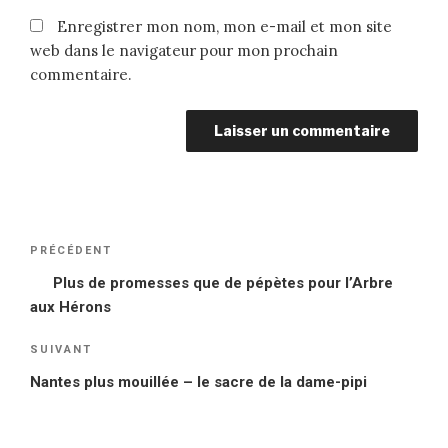
Enregistrer mon nom, mon e-mail et mon site
web dans le navigateur pour mon prochain
commentaire.
Navigation
PRÉCÉDENT
Article
de
précédent
Plus de promesses que de pépètes pour l’Arbre
l’article
aux Hérons
SUIVANT
Article
suivant
Nantes plus mouillée – le sacre de la dame-pipi