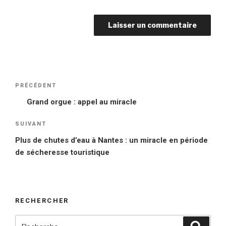
Navigation
PRÉCÉDENT
Article
de
précédent
Grand orgue : appel au miracle
l’article
SUIVANT
Article
suivant
Plus de chutes d’eau à Nantes : un miracle en période
de sécheresse touristique
RECHERCHER
Recherche
Reche