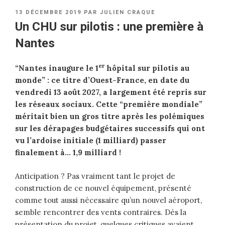
PUBLIÉ
13 DÉCEMBRE 2019
PAR
JULIEN CRAQUE
LE
Un CHU sur pilotis : une première à
Nantes
er
“Nantes inaugure le 1
hôpital sur pilotis au
monde” : ce titre d’Ouest-France, en date du
vendredi 13 août 2027, a largement été repris sur
les réseaux sociaux. Cette “première mondiale”
méritait bien un gros titre après les polémiques
sur les dérapages budgétaires successifs qui ont
vu l’ardoise initiale (1 milliard) passer
finalement à… 1,9 milliard !
Anticipation ? Pas vraiment tant le projet de
construction de ce nouvel équipement, présenté
comme tout aussi nécessaire qu’un nouvel aéroport,
semble rencontrer des vents contraires. Dès la
présentation du projet, quelques critiques avaient