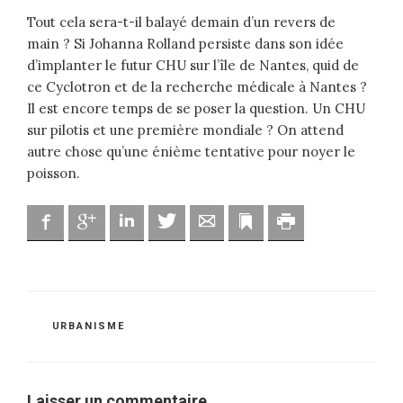
Tout cela sera-t-il balayé demain d’un revers de
main ? Si Johanna Rolland persiste dans son idée
d’implanter le futur CHU sur l’île de Nantes, quid de
ce Cyclotron et de la recherche médicale à Nantes ?
Il est encore temps de se poser la question. Un CHU
sur pilotis et une première mondiale ? On attend
autre chose qu’une énième tentative pour noyer le
poisson.
Facebook
Google
Linkedin
Twitter
Adresse mail
Marque-page
Imprimer
CATÉGORIES
URBANISME
Laisser un commentaire