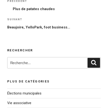
PRÉCÉDENT
Article
de
précédent
Plus de patates chaudes
l’article
SUIVANT
Article
suivant
Beaujoire, YelloPark, foot business…
RECHERCHER
Recherche
Reche
pour
:
PLUS DE CATÉGORIES
Élections municipales
Vie associative