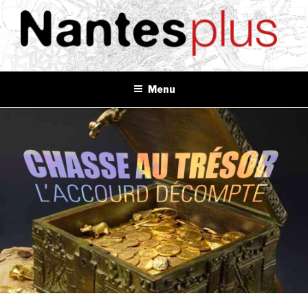
Aller
au
contenu
principal
NANTES+
Plus d'informations, plus d'idées, plus de tout
Menu