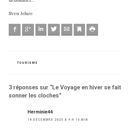
dédouaner…
Sven Jelure
Facebook
Google
Linkedin
Twitter
Adresse mail
Marque-page
Imprimer
CATÉGORIES
TOURISME
3 réponses sur “Le Voyage en hiver se fait
sonner les cloches”
Herminie44
18 DÉCEMBRE 2023 À 9 H 10 MIN