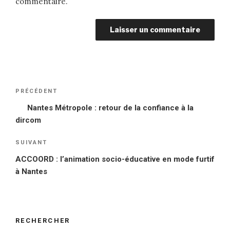
commentaire.
Navigation
PRÉCÉDENT
Article
de
précédent
Nantes Métropole : retour de la confiance à la
l’article
dircom
SUIVANT
Article
suivant
ACCOORD : l’animation socio-éducative en mode furtif
à Nantes
RECHERCHER