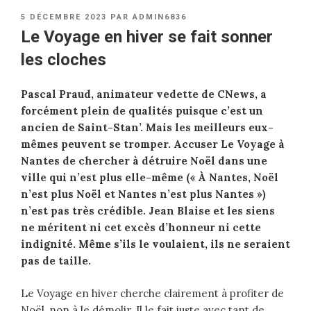
PUBLIÉ
5 DÉCEMBRE 2023
PAR
ADMIN6836
LE
Le Voyage en hiver se fait sonner
les cloches
Pascal Praud, animateur vedette de CNews, a
forcément plein de qualités puisque c’est un
ancien de Saint-Stan’. Mais les meilleurs eux-
mêmes peuvent se tromper. Accuser Le Voyage à
Nantes de chercher à détruire Noël dans une
ville qui n’est plus elle-même (« À Nantes, Noël
n’est plus Noël et Nantes n’est plus Nantes »)
n’est pas très crédible. Jean Blaise et les siens
ne méritent ni cet excès d’honneur ni cette
indignité. Même s’ils le voulaient, ils ne seraient
pas de taille.
Le Voyage en hiver cherche clairement à profiter de
Noël, non à le démolir. Il le fait juste avec tant de