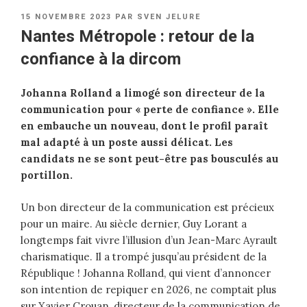
PUBLIÉ
15 NOVEMBRE 2023
PAR
SVEN JELURE
LE
Nantes Métropole : retour de la
confiance à la dircom
Johanna Rolland a limogé son directeur de la
communication pour « perte de confiance ». Elle
en embauche un nouveau, dont le profil paraît
mal adapté à un poste aussi délicat. Les
candidats ne se sont peut-être pas bousculés au
portillon.
Un bon directeur de la communication est précieux
pour un maire. Au siècle dernier, Guy Lorant a
longtemps fait vivre l’illusion d’un Jean-Marc Ayrault
charismatique. Il a trompé jusqu’au président de la
République ! Johanna Rolland, qui vient d’annoncer
son intention de repiquer en 2026, ne comptait plus
sur Xavier Crouan, directeur de la communication de