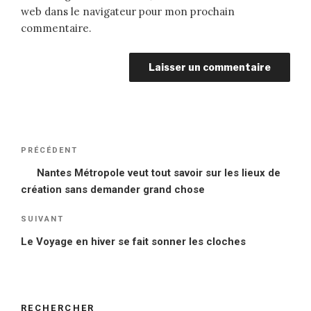
web dans le navigateur pour mon prochain
commentaire.
Navigation
PRÉCÉDENT
Article
de
précédent
Nantes Métropole veut tout savoir sur les lieux de
l’article
création sans demander grand chose
SUIVANT
Article
suivant
Le Voyage en hiver se fait sonner les cloches
RECHERCHER