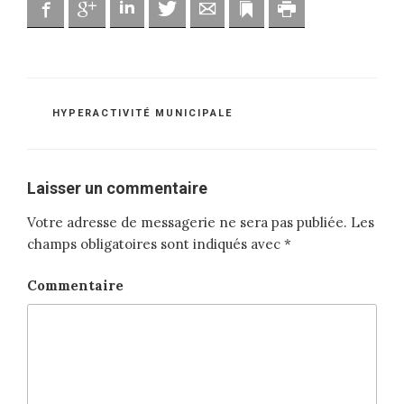
Facebook
Google
Linkedin
Twitter
Adresse mail
Marque-page
Imprimer
CATÉGORIES
HYPERACTIVITÉ MUNICIPALE
Laisser un commentaire
Votre adresse de messagerie ne sera pas publiée.
Les
champs obligatoires sont indiqués avec
*
Commentaire