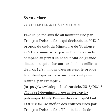
Sven Jelure
20 SEPTEMBRE 2018 À 14 H 13 MIN
J’avoue, je me suis fié au montant cité par
François Delarozière , qui déclarait en 2013, à
propos du coût du Minotaure de Toulouse :
« Cette somme n’est pas indécente si on la
compare au prix d’un rond-point de grande
dimension qui coûte autour de deux millions
d’euros ! 2,8 millions d’euros c’est le prix de
l’éléphant que nous avons construit pour
Nantes, par exemple »
(
https://www.ladepeche.fr/article/2013/06/13
/1648924-le-minotaure-survivra-a-la-
polemique.html
). J’aurais dû savoir qu’il faut
TOUJOURS se méfier des chiffres cités par
François Delarozière. Témoin le coût de