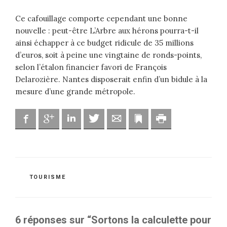
Ce cafouillage comporte cependant une bonne
nouvelle : peut-être L’Arbre aux hérons pourra-t-il
ainsi échapper à ce budget ridicule de 35 millions
d’euros, soit à peine une vingtaine de ronds-points,
selon l’étalon financier favori de François
Delarozière. Nantes disposerait enfin d’un bidule à la
mesure d’une grande métropole.
Facebook
Google
Linkedin
Twitter
Adresse mail
Marque-page
Imprimer
CATÉGORIES
TOURISME
6 réponses sur “Sortons la calculette pour