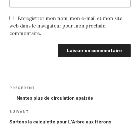
Enregistrer mon nom, mon e-mail et mon site
web dans le navigateur pour mon prochain
commentaire.
Navigation
PRÉCÉDENT
Article
de
précédent
Nantes plus de circulation apaisée
l’article
SUIVANT
Article
suivant
Sortons la calculette pour L’Arbre aux Hérons