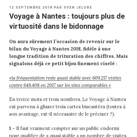
PUBLIÉ
12 SEPTEMBRE 2018
PAR
SVEN JELURE
LE
Voyage à Nantes : toujours plus de
virtuosité dans le bidonnage
On aura sûrement l’occasion de revenir sur le
bilan du Voyage à Nantes 2018, fidèle à une
longue tradition de trituration des chiffres. Mais
signalons déjà ce petit bijou finement ciselé :
«la fréquentation reste quasi stable avec 609.217 visites
contre 648.408 en 2017 sur les sites comparables »
En treize mots et trois nombres, Le Voyage à Nantes
est parvenu à glisser trois cartes biseautées (toutes à
son avantage, est-il nécessaire de le préciser ?).
1 –
Il faut vraiment compter sur un public endormi
pour qualifier de « quasi stable » un nombre de visites