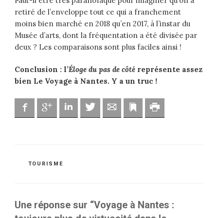
Faut-il être très paranoïaque pour imaginer qu’on a
retiré de l’enveloppe tout ce qui a franchement
moins bien marché en 2018 qu’en 2017, à l’instar du
Musée d’arts, dont la fréquentation a été divisée par
deux ? Les comparaisons sont plus faciles ainsi !
Conclusion : l’
Éloge du pas de côté
représente assez
bien Le Voyage à Nantes. Y a un truc !
Facebook
Google
Linkedin
Twitter
Adresse mail
Marque-page
Imprimer
CATÉGORIES
TOURISME
Une réponse sur “Voyage à Nantes :