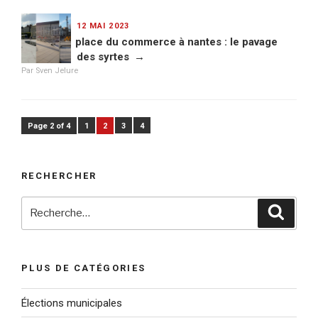
PUBLIÉ
12 MAI 2023
LE
place du commerce à nantes : le pavage
des syrtes
Par Sven Jelure
Page 2 of 4
1
2
3
4
RECHERCHER
Recherche
Reche
pour
:
PLUS DE CATÉGORIES
Élections municipales