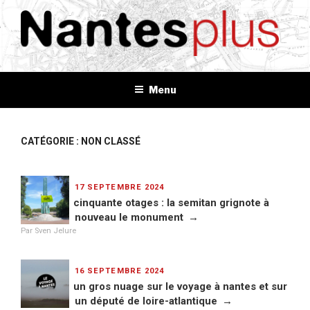
Aller
au
contenu
principal
NANTES+
Plus d'informations, plus d'idées, plus de tout
Menu
CATÉGORIE : NON CLASSÉ
PUBLIÉ
17 SEPTEMBRE 2024
LE
cinquante otages : la semitan grignote à
nouveau le monument
Par Sven Jelure
PUBLIÉ
16 SEPTEMBRE 2024
LE
un gros nuage sur le voyage à nantes et sur
un député de loire-atlantique