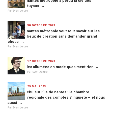
nantes métropole a perdu la clé des
tuyaux
Par Sven Jelure
PUBLIÉ
30 OCTOBRE 2023
LE
nantes métropole veut tout savoir sur les
lieux de création sans demander grand
chose
Par Sven Jelure
PUBLIÉ
17 OCTOBRE 2023
LE
les allumées en mode quasiment rien
Par Sven Jelure
PUBLIÉ
29 MAI 2023
LE
chu sur l’île de nantes : la chambre
régionale des comptes s’inquiète – et nous
aussi
Par Sven Jelure