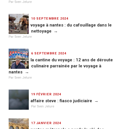
Par Sven Jelure
PUBLIÉ
10 SEPTEMBRE 2024
LE
voyage à nantes : du cafouillage dans le
nettoyage
Par Sven Jelure
PUBLIÉ
6 SEPTEMBRE 2024
LE
la cantine du voyage : 12 ans de déroute
culinaire parrainée par le voyage à
nantes
Par Sven Jelure
PUBLIÉ
19 FÉVRIER 2024
LE
affaire steve : fiasco judiciaire
Par Sven Jelure
PUBLIÉ
17 JANVIER 2024
LE