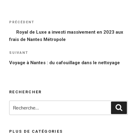
Navigation
PRÉCÉDENT
Article
de
précédent
Royal de Luxe a investi massivement en 2023 aux
l’article
frais de Nantes Métropole
SUIVANT
Article
suivant
Voyage à Nantes : du cafouillage dans le nettoyage
RECHERCHER
Recherche
Reche
pour
:
PLUS DE CATÉGORIES