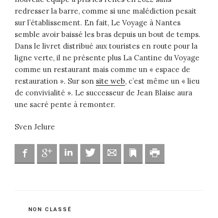
redresser la barre, comme si une malédiction pesait
sur l’établissement. En fait, Le Voyage à Nantes
semble avoir baissé les bras depuis un bout de temps.
Dans le livret distribué aux touristes en route pour la
ligne verte, il ne présente plus La Cantine du Voyage
comme un restaurant mais comme un « espace de
restauration ». Sur son
site web
, c’est même un « lieu
de convivialité ». Le successeur de Jean Blaise aura
une sacré pente à remonter.
Sven Jelure
Facebook
Google
Linkedin
Twitter
Adresse mail
Marque-page
Imprimer
CATÉGORIES
NON CLASSÉ