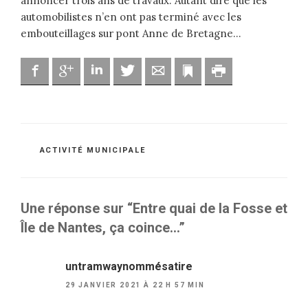
annoncer trois ans de travaux. Autant dire que les
automobilistes n’en ont pas terminé avec les
embouteillages sur pont Anne de Bretagne…
Facebook
Google
Linkedin
Twitter
Adresse mail
Marque-page
Imprimer
CATÉGORIES
ACTIVITÉ MUNICIPALE
Une réponse sur “Entre quai de la Fosse et
Île de Nantes, ça coince…”
untramwaynommésatire
29 JANVIER 2021 À 22 H 57 MIN