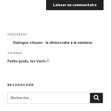
Navigation
PRÉCÉDENT
Article
de
précédent
Dialogue citoyen : la démocratie à la nantaise
l’article
SUIVANT
Article
suivant
Petits poids, les Verts ?
RECHERCHER
Recherche
Reche
pour
: