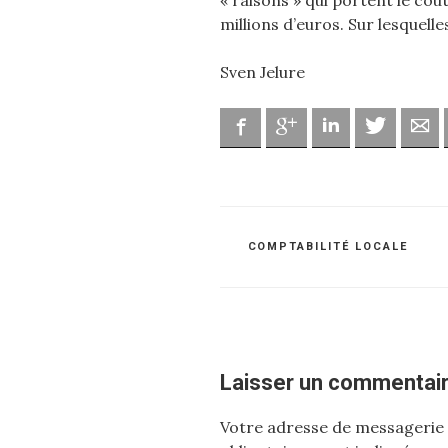
« raisons » qui portent le coût
millions d’euros. Sur lesquell
Sven Jelure
Facebook
Google
Linkedin
Twitter
Ad
CATÉGORIES
COMPTABILITÉ LOCALE
Laisser un commentai
Votre adresse de messagerie 