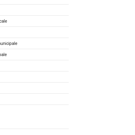
cale
unicipale
pale