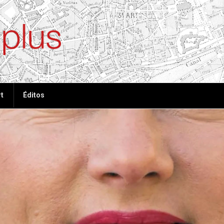
ées, plus de tout
t
Éditos