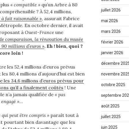
 plus
« compatible »
qu’un Arbre à 80
juillet 2026
s compréhensible ? À 52,4 millions,
 à fait raisonnable »
, assurait Fabrice
mai 2026
Métropole. En octobre dernier, il avait
mars 2026
roposant à
Ouest-France
une
e de comparaison, la rénovation du musée
février 2026
 90 millions d’euros »
.
Eh ! bien, quoi ?
core loin !
janvier 2026
décembre 202
re les 52,4 millions d’euros prévus
les 80,4 millions d’aujourd’hui est bien
novembre 202
e les 34,6 millions d’euros prévus pour
octobre 2025
lions qu’il a finalement coûtés
! Une
 n’a jamais qualifiée de
« pas
septembre 20
e engagé »
…
août 2025
e qui peut être compris »
paraît tout à
juillet 2025
est pourtant bien davantage que les
juin 2025