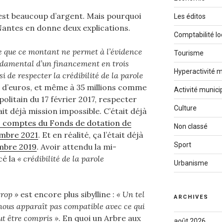
c’est beaucoup d’argent. Mais pourquoi
Les éditos
antes en donne deux explications.
Comptabilité lo
e que ce montant ne permet à l’évidence
Tourisme
ondamental d’un financement en trois
Hyperactivité m
nsi de respecter la crédibilité de la parole
ns d’euros, et même à 35 millions comme
Activité munici
olitain du 17 février 2017, respecter
Culture
it déjà mission impossible. C’était déjà
s comptes du Fonds de dotation de
Non classé
embre 2021
. Et en réalité, ça l’était déjà
Sport
mbre 2019
. Avoir attendu la mi-
cé la
« crédibilité de la parole
Urbanisme
trop »
est encore plus sibylline :
« Un tel
ARCHIVES
 nous apparaît pas compatible avec ce qui
ut être compris »
. En quoi un Arbre aux
août 2026