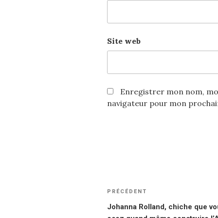
Site web
Enregistrer mon nom, mon
navigateur pour mon procha
Navigation
PRÉCÉDENT
Article
de
précédent
Johanna Rolland, chiche que vo