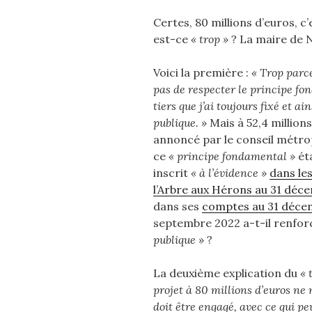
Certes, 80 millions d’euros, 
est-ce
« trop »
? La maire de N
Voici la première :
« Trop parc
pas de respecter le principe f
tiers que j’ai toujours fixé et ai
publique. »
Mais à 52,4 millio
annoncé par le conseil métrop
ce
« principe fondamental »
éta
inscrit
« à l’évidence »
dans le
l’Arbre aux Hérons au 31 déc
dans ses
comptes au 31 déce
septembre 2022 a-t-il renfor
publique »
?
La deuxième explication du
« 
projet à 80 millions d’euros ne
doit être engagé, avec ce qui pe