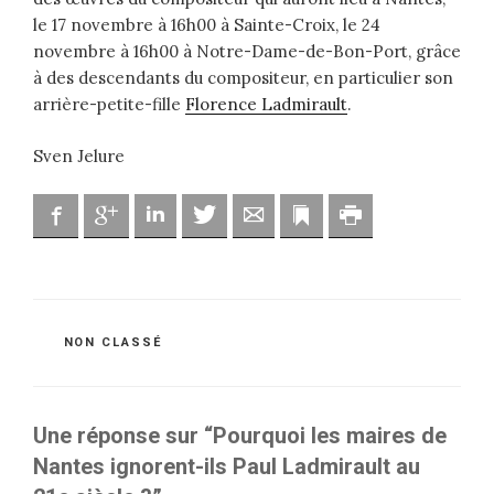
le 17 novembre à 16h00 à Sainte-Croix, le 24
novembre à 16h00 à Notre-Dame-de-Bon-Port, grâce
à des descendants du compositeur, en particulier son
arrière-petite-fille
Florence Ladmirault
.
Sven Jelure
Facebook
Google
Linkedin
Twitter
Adresse mail
Marque-page
Imprimer
CATÉGORIES
NON CLASSÉ
Une réponse sur “Pourquoi les maires de
Nantes ignorent-ils Paul Ladmirault au