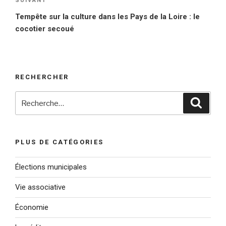
SUIVANT
Article
suivant
Tempête sur la culture dans les Pays de la Loire : le
cocotier secoué
RECHERCHER
Recherche
Reche
pour
:
PLUS DE CATÉGORIES
Élections municipales
Vie associative
Économie