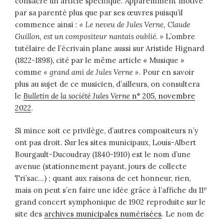
consacre un article spécifique. Apparemment motivé
par sa parenté plus que par ses œuvres puisqu’il
commence ainsi :
« Le neveu de Jules Verne, Claude
Guillon, est un compositeur nantais oublié. »
L’ombre
tutélaire de l’écrivain plane aussi sur Aristide Hignard
(1822-1898), cité par le même article « Musique »
comme
« grand ami de Jules Verne »
. Pour en savoir
plus au sujet de ce musicien, d’ailleurs, on consultera
le
Bulletin de la société Jules Verne
n° 205, novembre
2022
.
Si mince soit ce privilège, d’autres compositeurs n’y
ont pas droit. Sur les sites municipaux, Louis-Albert
Bourgault-Ducoudray (1840-1910) est le nom d’une
avenue (stationnement payant, jours de collecte
Tri’sac…) ; quant aux raisons de cet honneur, rien,
e
mais on peut s’en faire une idée grâce à l’affiche du 11
grand concert symphonique de 1902 reproduite sur le
site des
archives municipales numérisées
. Le nom de