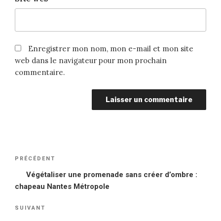
Enregistrer mon nom, mon e-mail et mon site
web dans le navigateur pour mon prochain
commentaire.
Navigation
PRÉCÉDENT
Article
de
précédent
Végétaliser une promenade sans créer d’ombre :
l’article
chapeau Nantes Métropole
SUIVANT
Article