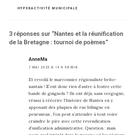
CATÉGORIES
HYPERACTIVITÉ MUNICIPALE
3 réponses sur “Nantes et la réunification
de la Bretagne : tournoi de poèmes”
AnneMa
7 MAI 2023 À 14 H 08 MIN
Et revoilà le marronnier régionaliste brito-
nantais ! Z’ont donc rien d’autre à foutre cette
bande de guignols ? Ils ont déjà, sans vergogne,
réussi à réécrire l’histoire de Nantes en y
apposant des plaques de rue bilingue en
peurunvan , l’on peut s’attendre à tout voire
craindre le pire avec cette revendication
d’unification administrative. Question : mais
pour quel intérêt dans la mesure où les régions