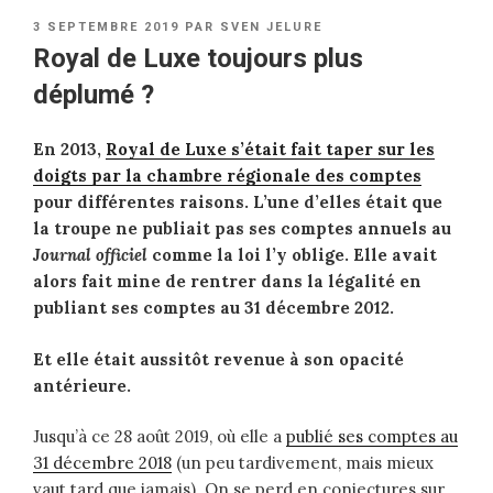
PUBLIÉ
3 SEPTEMBRE 2019
PAR
SVEN JELURE
LE
Royal de Luxe toujours plus
déplumé ?
En 2013,
Royal de Luxe s’était fait taper sur les
doigts par la chambre régionale des comptes
pour différentes raisons. L’une d’elles était que
la troupe ne publiait pas ses comptes annuels au
Journal officiel
comme la loi l’y oblige. Elle avait
alors fait mine de rentrer dans la légalité en
publiant ses comptes au 31 décembre 2012.
Et elle était aussitôt revenue à son opacité
antérieure.
Jusqu’à ce 28 août 2019, où elle a
publié ses comptes au
31 décembre 2018
(un peu tardivement, mais mieux
vaut tard que jamais). On se perd en conjectures sur