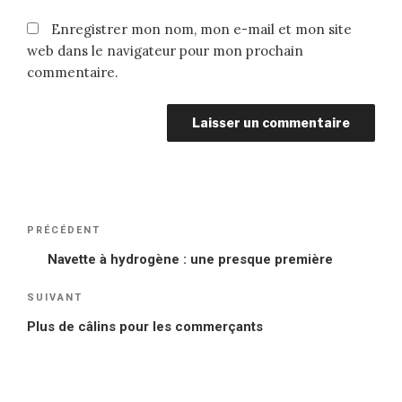
Enregistrer mon nom, mon e-mail et mon site
web dans le navigateur pour mon prochain
commentaire.
Navigation
PRÉCÉDENT
Article
de
précédent
Navette à hydrogène : une presque première
l’article
SUIVANT
Article
suivant
Plus de câlins pour les commerçants