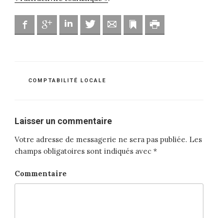
Facebook
Google
Linkedin
Twitter
Adresse mail
Marque-page
Imprimer
CATÉGORIES
COMPTABILITÉ LOCALE
Laisser un commentaire
Votre adresse de messagerie ne sera pas publiée.
Les
champs obligatoires sont indiqués avec
*
Commentaire