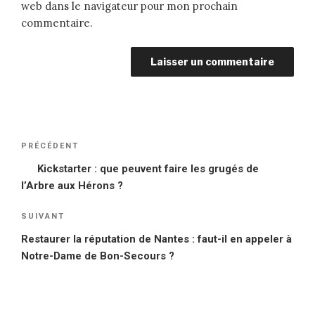
web dans le navigateur pour mon prochain
commentaire.
Navigation
PRÉCÉDENT
Article
de
précédent
Kickstarter : que peuvent faire les grugés de
l’article
l’Arbre aux Hérons ?
SUIVANT
Article
suivant
Restaurer la réputation de Nantes : faut-il en appeler à
Notre-Dame de Bon-Secours ?