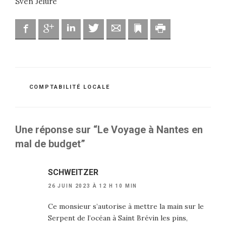
Sven Jelure
Facebook
Google
Linkedin
Twitter
Adresse mail
Marque-page
Imprimer
CATÉGORIES
COMPTABILITÉ LOCALE
Une réponse sur “Le Voyage à Nantes en
mal de budget”
SCHWEITZER
26 JUIN 2023 À 12 H 10 MIN
Ce monsieur s’autorise à mettre la main sur le
Serpent de l’océan à Saint Brévin les pins,