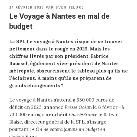
PUBLIÉ
21 FÉVRIER 2023
PAR
SVEN JELURE
LE
Le Voyage à Nantes en mal de
budget
La SPL Le voyage à Nantes risque de se trouver
nettement dans le rouge en 2023. Mais les
chiffres livrés par son président, Fabrice
Roussel, également vice-président de Nantes
métropole, obscurcissent le tableau plus qu’ils ne
l’éclairent. À moins qu’ils ne préparent de
grands changements ?
Le voyage à Nantes s’attend à 630 000 euros de
déficit en 2023, annonce
Presse Océan
le 6 février –à
730 000 euros, surenchérit
Ouest-France
le 8. Jean
Blaise, directeur général de la SPL, s’insurge
pourtant :
« On ne votera jamais un budget en
déséquilibre »
.